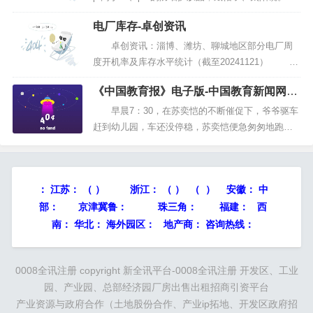
有阵雨，温度适宜，在细雨中游玩别有一番情
电厂库存-卓创资讯
调，可不要错过机会呦！但记得出门要携带雨具。
万里无云，光照充足，适宜晾晒。赶紧把久未
卓创资讯：淄博、潍坊、聊城地区部分电厂周
见阳光的衣物搬出来...
度开机率及库存水平统计（截至20241121） 卓
创资讯：淄博、潍坊、聊城地区部分电厂周度开机
《中国教育报》电子版-中国教育新闻网-
率及库存水平统计（截至20241114） 卓创资
记录教育每一天!教育部直属出版机构-中
讯：淄博、潍坊、聊城地区部分电厂周度开机率及
早晨7：30，在苏奕恺的不断催促下，爷爷驱车
国教育报刊社主办
库存水平统计（...
赶到幼儿园，车还没停稳，苏奕恺便急匆匆地跑了
进去。幼儿园里，小朋友们正在搬运着各式各样的
运动器械和玩具。“恺恺说今天他们要‘过黄河大桥’，
这个玩法以前他没说过。”站在运动场地外围，苏奕
：
江苏：
（ ）
浙江：
（ ） （ ） 安徽：
中
恺的爷爷和其他家长交流着。 山东省...
部：
京津冀鲁：
珠三角：
福建： 西
南： 华北： 海外园区： 地产商： 咨询热线：
0008全讯注册 copyright
新全讯平台-0008全讯注册
开发区、工业
园、产业园、总部经济园厂房出售出租招商引资平台
产业资源与政府合作（土地股份合作、产业ip拓地、开发区政府招