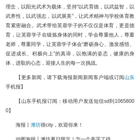
理念，以阳光武术为载体，坚持“以武育德，以武益智，以
武养性，以武强志，以武展美”，让武术精神与学校体育教
育紧密融合。武术带给芙蓉学子的不仅仅是体育，更是德
育，让芙蓉学子在锻炼身体的同时，学会尊重他人，尊重
老师，尊重同学，让芙蓉学子体会“磨砺身心、激发感悟、
促进成长、积极向上”的真谛，以饱满的姿态，健康的身
体，进取的心态，迎接人生的每一次挑战。
【更多新闻，请下载海报新闻新闻客户端或订阅
山东
手机报】
【山东手机报订阅：移动用户发送短信sd到1065800
0】
海报丨
潍坊
很city，欢迎你来！
动图海报丨潍坊夏日限定！怎一个美字了得