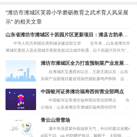
“潍坊市潍城区芙蓉小学磨砺教育之武术育人风采展
示” 的相关文章
山东省潍坊市潍城区十笏园片区更新项目：潍县古韵承千
载老城复兴再生辉
中华人民共和国住房和城乡建设部主管 近年来，山东省潍坊市
潍城区紧抓入选全国城市更新首批试点城市机遇，以十笏园片区作为“引
爆点”，打响潍城更新“头部***”。十笏园片区更新聚焦老城复兴，秉持文
潍坊市潍城区全力打造预制菜产业发展新
化赋能，坚持体检先行、规划统筹、运维导入、平台支撑，保障项目落
高地
地，擦亮特色名...
在潍城区宝通西街以北，王家庄路以东，山东
东厨产业园项目建设现场挖掘机轰鸣声阵阵、运输
车来回穿梭、工人正在加紧施工……一幅大干快上
中国银河证券潍坊福寿西街营业部网点
的建设场景。项目各主体部分雏形已现，办公楼已
完成主体建设，15、16号钢结构车间主体框架、球
中国银河证券潍坊福寿西街营业部网点 办
形网架已完成建设，一座现代化的“中央厨房”指日可
公地址：山东省潍坊市潍城区福寿西街83号 注
待。...
册地址：山东省潍坊市潍城区福寿西街83号 工
青云山滑雪场
商营业执照副本、网上交易、直接投资业务、证券
承销与保荐、权证交易、中国证券登记结算公司乙
属中等强度紫外线辐射天气，外出时建议涂擦s
类结...
pf高于15、pa 的防晒护肤品，戴帽子、太阳镜。