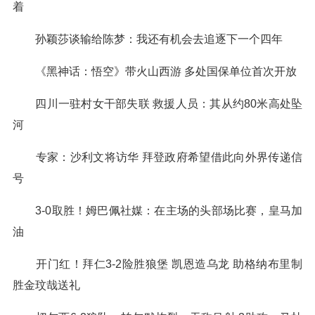
着
孙颖莎谈输给陈梦：我还有机会去追逐下一个四年
《黑神话：悟空》带火山西游 多处国保单位首次开放
四川一驻村女干部失联 救援人员：其从约80米高处坠
河
专家：沙利文将访华 拜登政府希望借此向外界传递信
号
3-0取胜！姆巴佩社媒：在主场的头部场比赛，皇马加
油
开门红！拜仁3-2险胜狼堡 凯恩造乌龙 助格纳布里制
胜金玟哉送礼