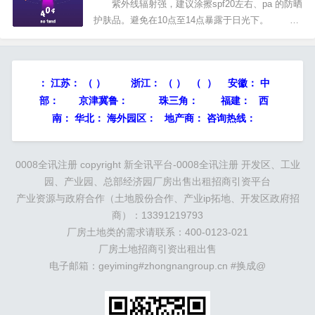
元，年度计划投资27.9亿元。预计项目投产后产值
紫外线辐射强，建议涂擦spf20左右、pa 的防晒
将达35亿元...
护肤品。避免在10点至14点暴露于日光下。 有
阵雨，温度适宜，在细雨中游玩别有一番情调，可
不要错过机会呦！但记得出门要携带雨具。 万
里无云，光照充足，适宜晾晒。赶紧把久未见阳光
：
江苏：
（ ）
浙江：
（ ） （ ） 安徽：
中
的衣物搬出...
部：
京津冀鲁：
珠三角：
福建： 西
南： 华北： 海外园区： 地产商： 咨询热线：
0008全讯注册 copyright
新全讯平台-0008全讯注册
开发区、工业
园、产业园、总部经济园厂房出售出租招商引资平台
产业资源与政府合作（土地股份合作、产业ip拓地、开发区政府招
商）：13391219793
厂房土地类的需求请联系：400-0123-021
厂房土地招商引资出租出售
电子邮箱：geyiming#zhongnangroup.cn #换成@