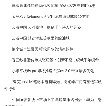
体验高速领航辅助/代客泊车 深蓝s07发布限时优惠
宝马x3升级teinend固定阻尼舒适型减震器作业
云游中国 云游贵池，探秘千年诗人的足迹
云游中国 踏访潮鼓英歌里的鮀汕城
换个城市过夏天 呼伦贝尔的清凉韵律
香云纱非遗传承人张绍景：创新不息，织就千年绸华
小米平板6s pro即将推送澎湃os 2.0 带来诸多优化
“夸克 inside”笔记本电脑曝光，浏览器厂商有望进军硬
件行业
中国ar设备线上市场上半年销量排名出炉：华为、魅