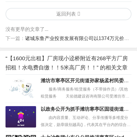
返回列表
没有更早的文章了...
下一篇：
诸城东鲁产业投资发展有限公司以1374万元价格竞得潍坊市诸城市1宗商业办公用地
“【1600元出租】厂房现小迳桥附近有268平方厂房
招租！水电费自缴！！5米高厂房！！” 的相关文章
潍坊市寒亭区开元街道孙家杨孟村民委员
会潍坊市寒亭区孙家杨孟养殖用地租赁项
服务/商务服务/租赁服务（不带操作员）/其他
目其他
租赁服务 天佑德建设咨询有限公司受潍坊市寒
亭区开元街道孙家杨孟村民委员会 委托，根据《中
以政务公开为抓手潍坊寒亭区固堤街道助
华人民共和国政府采购法》等有关规定，现对潍坊
推重点建设项目提质增效
市寒亭区孙家杨孟养殖用地租赁项目进行其他招
由内容质量、互动评论、分享传播等多维度分
标，欢迎合格的供应商前来投标。...
值决定，勋章级别越高()，代表其在平台内的综合表
现越好。 大众网记者 郑健 通讯员 张萍 潍坊报