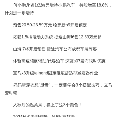
何小鹏斥资1亿港元增持小鹏汽车：持股增至18.8%，
计划进一步增持
预售20.59-23.59万元 哈弗新h9开启预定
搭载1.5t插混动力系统 捷途山海l6售12.39万元起
山海l7将开启预售 捷途汽车公布成都车展阵容
体验高速领航辅助/代客泊车 深蓝s07发布限时优惠
宝马x3升级teinend固定阻尼舒适型减震器作业
妈妈辈穿衣想“显贵”，一定要学会3个搭配技巧，立马
变时髦
入秋后的温柔风，换上了这3个颜色！
2024秋冬发型趋势，这5种蕞好看！