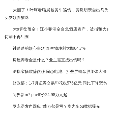
太甜了！叶珂看猫展被黄牛骗钱，黄晓明亲自出马为
女友领养猫咪
大s算盘落空！汪小菲清空台北酒店资产，被指和大s
切割不再纠缠
钟睒睒的烦心事:万泰生物净利大跌84.7%
房屋养老金是什么？业主需直接出钱吗？
沪指窄幅震荡微涨 固态电池、折叠屏概念股集体大涨
财政部：1-7月证券交易印花税576亿元 同比下降55%
问界新m7 pro售价24.98万元起
罗永浩发声回应 “线万都是亏？华为车bu数据曝光