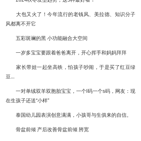
大包又火了！今年流行的老钱风、美拉德、知识分子
风都离不开它
五彩斑斓的黑 小功能融合大空间
一岁多宝宝要跟着爸爸离开，开心挥手和妈妈拜拜
家长带娃一起坐高铁，怕孩子吵闹，于是买了红豆绿
豆...
一对单绒双羊双胞胎宝宝，一个l码一个s码，网友：现
在生孩子还送“小样”
泰国幼儿园表演创意满满，小孩哥与生俱来的自信。
骨盆前倾 产后改善骨盆前倾 胯宽