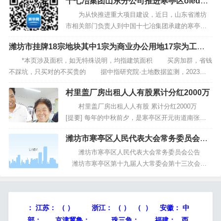
十七冶集团山东分公司推进寒亭区oled载
道 近年来，潍坊寒亭区固堤街道牢固树立“项目
板项目建设
为王”服务理念，坚持政务公开与项目建设相互促
为从快推进重大项目建设，近日，山东省潍坊
进、同频共振，积...
市相关部门负责人到中国十七冶集团承建的寒亭区ol
ed载板项目进行考察调研。 该项目建设中，项
潍坊市挂牌18宗地块其中1宗为商业办公用地17宗为工业
目部以十七冶集团“项目管理提升年”为契机，努力提
用地总起始价44亿元
升项目管理能力，保工保质保安全，科学防疫，稳
*本页涉及面积，如无特殊说明，均指建筑面积 买房加群，省钱
步推进工程建设，为推动潍坊市光电产业助...
不踩坑，只买对的不买贵的 据中指研究院·土地数据监测，2023年5
月8日潍坊市挂牌出让18宗地块，总起始价4.4亿元。其中潍城区14宗，
村里盖厂房出租人人有股累计分红2000万
寒亭区4宗。总出让面积154.1万㎡，总起始价...
村里盖厂房出租人人有股 累计分红2000万
[提要] 每年的中秋前夕，是寒亭区开元街道南张氏
三村的900多位村民领取当年分红的时候。今年59岁
潍坊市寒亭区人民代表大会常务委员会公
的范淑勤是位淳朴的老人，她领到了一张5000元的
告
存单，这是她跟老伴今年的分红，老人直言：“要是
潍坊市寒亭区人民代表大会常务委员会公告
我跟老伴没病没灾的，这50...
潍坊市寒亭区第十九届人大常委会第十三次会
议，根据区人民政府区长王勇的提名，决定任命：
潍坊市寒亭区人民代表大会常务委员会 潍
坊市寒亭区人民代表大会常务委员会公告...
：
江苏：
（ ）
浙江：
（ ） （ ） 安徽：
中
部：
京津冀鲁：
珠三角：
福建： 西