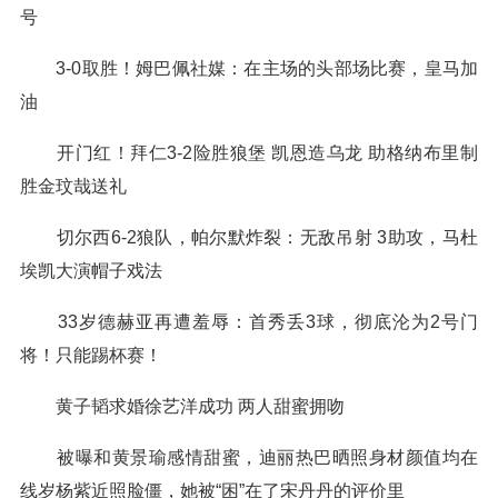
号
3-0取胜！姆巴佩社媒：在主场的头部场比赛，皇马加
油
开门红！拜仁3-2险胜狼堡 凯恩造乌龙 助格纳布里制
胜金玟哉送礼
切尔西6-2狼队，帕尔默炸裂：无敌吊射 3助攻，马杜
埃凯大演帽子戏法
33岁德赫亚再遭羞辱：首秀丢3球，彻底沦为2号门
将！只能踢杯赛！
黄子韬求婚徐艺洋成功 两人甜蜜拥吻
被曝和黄景瑜感情甜蜜，迪丽热巴晒照身材颜值均在
线岁杨紫近照脸僵，她被“困”在了宋丹丹的评价里