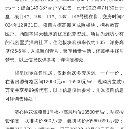
元/㎡；建面149-187㎡户型在售，已于2023年7月30日开
盘，项目4#、10#、11#、13#、14#号楼在售，交房时间2
024年12月31日。项目占据高新区成熟板块，拥有教育、
医疗、商圈等得天独厚的优质配套资源。项目为潍坊少有
的低密墅质洋房社区，住宅板块容积率仅约1.35，洋房高
度仅5-6层，入境海创壹号，奢享稀贵生活，阔藏半生择居
梦想。以上信息仅供参考，详询售楼处。
柒星国际在售现房，仅剩余20多套房源，一户一价，
在售房源价格区间12000元/㎡-16500元/㎡，现购房立减5
万元并享受99折优惠，以上信息仅供参考，具体项目信息
可详询售楼处！
清心桃花源项目1号楼小高层均价13500元/㎡，别墅按
套销售，联排均价860万/套，叠拼均价约560-690万/套；