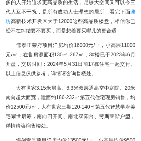
多的人开始追求更高品质的生活，足够大空间又可以令三
代人互不干扰，是所有成功人士理想的居所，看完下面
潍
坊
高新技术开发区大于12000这些高品质楼盘，相信你已
经不在纠结要不要买，而是想着要买哪儿的更合适！
儒泰正荣府项目洋房均价16000元/㎡，小高层11000
元/㎡；在售房源面积130㎡-267㎡，3#楼已于2023年6月
开盘，交房时间：2024年5月31日前17栋住宅一起交付。
以上信息仅供参考，详情请咨询售楼处。
大有世家3.15米层高、6.3米双层通高空中庭院、20米
南向超大面宽，建面约186-232㎡第五代住宅现房销售，均
价12500元/㎡，大有世家三期120-140㎡第五代智慧学府美
宅耀世启筹，南向四开间、南北双阳台、劳斯莱斯户型，
详情请咨询售楼处。
海创壹号项目洋房均价13500元/㎡，小高层均价9500