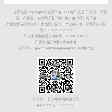
0008全讯注册 copyright
新全讯平台-0008全讯注册
开发区、工业
园、产业园、总部经济园厂房出售出租招商引资平台
产业资源与政府合作（土地股份合作、产业ip拓地、开发区政府招
商）：13391219793
厂房土地类的需求请联系：400-0123-021
厂房土地招商引资出租出售
电子邮箱：geyiming#zhongnangroup.cn #换成@
长按/扫一扫加葛毅明的微信号
powered by . theme by .