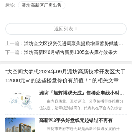
标签:
潍坊高新区厂房出售
返回列表
上一篇：
潍坊奎文区投资促进局聚焦提质增量蓄势赋能产业高质量发展
下一篇：
潍坊高新区6月销售新房1305套去库存效果大
“大空间大梦想2024年09月潍坊高新技术开发区大于
12000元㎡的这些楼盘你价有所值！” 的相关文章
潍坊『旭辉博观天成』售楼处电线小时售
楼中心
由内容质量、互动评论、分享传播等多维度分
值决定，勋章级别越高()，代表其在平台内的综合表
现越好。 🏡疫情期间需提前预约___众志成城
高新区3字头好盘线元起错过不再有
战胜疫情___匠心钜制恭迎品鉴！ 由旭辉银盛
泰打造，高层、小高组成的14万方社区，位于潍坊
潍坊市政府东迁无疑是高新区快速发展的开