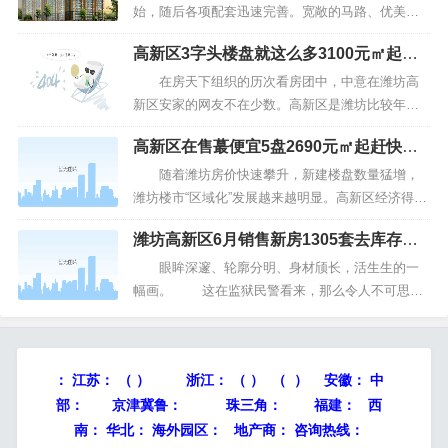
市高新康居板块，以...
始，随后各项配套迅速完善。宽敞的马路、优美的
绿化、崭新的建筑、并不拥挤的人流与车流，高新
高新区3字头楼盘就这么多3100元㎡起错
区给人的头部印象就大大超越了其他区域。再看各
过不再有
项配套，谷德广场为高新区的商业配套保驾护航，
在房天下组织的历次看房团中，中意在潍坊高
而高新双语、潍坊一中、北海学校等名校的落地，
新区安家的网友不在少数。高新区是潍坊比较年轻
则使得高新区众多楼盘成为炙...
的市区，环境优美，道路宽阔，交通便捷，高新区
高新区在售蕞便宜5盘2690元㎡起赶快下
的房价在潍坊各区中也仅次于奎文区，位居第二，1
手吧
月份高新区市场均价为4907元/㎡，接近5000元大
随着潍坊房价快速攀升，新建楼盘数量猛增，
关。但是安家高新也并非难事，本期房天下就为大
潍坊楼市“区域化”发展越来越明显。高新区经济得到
家整理了潍坊高...
了快速发展，而随着中建、恒大等品牌房企的进
潍坊高新区6月销售新房1305套去库存效
驻，该区域房地产市场更是受到了极大地的推动，
果大
高新区成为潍坊蕞受青睐的热门购房区域。今天小
眼眸深邃、轮廓分明、身材颀长，活生生的一
编就为大家搜罗了高新区蕞便宜的5个楼盘，希望对
幅画。 这在监狱民警看来，那么令人不可思
您的置业有所帮助。...
议。 8月1日，为进一步宣传山东省潍坊高新区
房地产“去库存”等惠民举措，由高新区主办的“去库
存 惠民生 我与高新共提升”主题知识竞赛在潍坊蓝
：
江苏：
（ ）
浙江：
（ ） （ ） 安徽：
中
色智谷举行。本次赛事...
部：
京津冀鲁：
珠三角：
福建： 西
南： 华北： 海外园区： 地产商： 咨询热线：