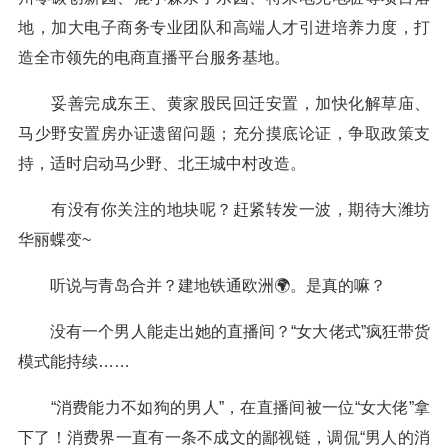
地，加大电子商务专业团队和高端人才引进培养力度，打
造全市领先的电商直播平台服务基地。
妥善完成东王、黄家股民回迁安置，加快化解草庙、
马少野安置房办证遗留问题；充分摸底论证，争取政策支
持，适时启动马少野、北王城中村改造。
有没有你关注的地块呢？赶紧转发一波，期待大潍坊
华丽蝶变~
听说与青岛合并？建地铁通欧洲🌍。是真的嘛？
没有一个男人能走出她的直播间？“女大佬式”疯狂带货
模式能持续……
“消费能力不如狗的男人”，在直播间被一位“女大佬”拿
下了！消费界一直有一条不成文的鄙视链，调侃“男人的消