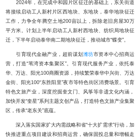
2024年，在完成中和园片区征迁的基础上，东关街道
将接续启动工人新村片区西地块、东地块，泰华地块征迁
工作，力争全年腾空土地200亩以上，拆除老旧房屋30万
平方米。计划上半年启动工人新村西地块、纺织局地块征
迁，下半年启动泰华南二期地块征迁，推动城市“蝶变”。
引育现代金融产业，超前谋划
潍坊
市资本中心招商运
营，打造“苇湾资本集聚区”。引育现代服务产业，依托泰
华、万达、阳光100商圈资源，持续繁荣泰华中兴街、万达
金街、阳光100“东胜阳里”夜市等特色街区消费场景。引育
特色文旅产业，深度挖掘奎文门、风筝等非遗文化内涵，
加快开发“奎星”系列主题文创产品，打造特色文旅产业集聚
区，传承“老东关”底蕴。
深入落实国家扩大内需战略和省“十大扩需求”行动，加
快推进重点项目建设和招商运营，确保固投总量和增幅走