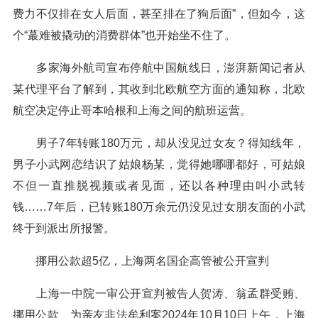
费力不仅排在女人后面，甚至排在了狗后面”，但如今，这
个“蕞难被撬动的消费群体”也开始坐不住了。
多家海外航司宣布停航中国航线日，澎湃新闻记者从
某代理平台了解到，其收到北欧航空方面的通知称，北欧
航空决定停止哥本哈根和上海之间的航班运营。
男子7年转账180万元，却从没见过女友？得知线年，
男子小武网恋结识了姑娘杨某，觉得她哪哪都好，可姑娘
不但一直推脱视频或者见面，还以各种理由叫小武转
钱……7年后，已转账180万余元仍没见过女朋友面的小武
终于到派出所报警。
挪用公款超5亿，上海两名国企高管被公开宣判
上海一中院一审公开宣判被告人贺涛、翁孟群受贿、
挪用公款、为亲友非法牟利案2024年10月10日上午，上海