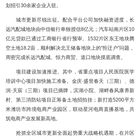
划招引30余家企业入驻。
城市更新尽锐出征。配合平台公司加快融资进度，长
远汽配城地块由中信银行单独授信8亿元；汽车站南片区10
亿元贷款已通过工商银行省行预审。1532片区东王地块腾
空土地18.2亩，顺利解决北王储备地块上的“拒迁户”问题，
周密完成长远汽配城、恒力商贸、道口地块摸底调查。
项目建设加速推进。其中，省重点项目人民医院医学
培训中心项目加快施工准备。金庆·盛世春天（三期）、德
润·天宸（三期）项目已摘牌，滨湖小院、湖畔春风康养新
村、第三消防站项目正筹备土地招拍挂；新打造5200平方
米潍坊市跨境电商产业园区，联动星河电商直播基地，共
筑电商产业发展新高地。
抢抓全区城市更新全面起势重大战略机遇期，在片区