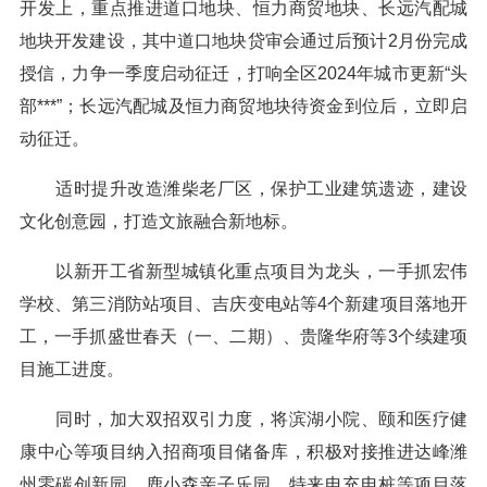
开发上，重点推进道口地块、恒力商贸地块、长远汽配城
地块开发建设，其中道口地块贷审会通过后预计2月份完成
授信，力争一季度启动征迁，打响全区2024年城市更新“头
部***”；长远汽配城及恒力商贸地块待资金到位后，立即启
动征迁。
适时提升改造潍柴老厂区，保护工业建筑遗迹，建设
文化创意园，打造文旅融合新地标。
以新开工省新型城镇化重点项目为龙头，一手抓宏伟
学校、第三消防站项目、吉庆变电站等4个新建项目落地开
工，一手抓盛世春天（一、二期）、贵隆华府等3个续建项
目施工进度。
同时，加大双招双引力度，将滨湖小院、颐和医疗健
康中心等项目纳入招商项目储备库，积极对接推进达峰潍
州零碳创新园、鹿小森亲子乐园、特来电充电桩等项目落