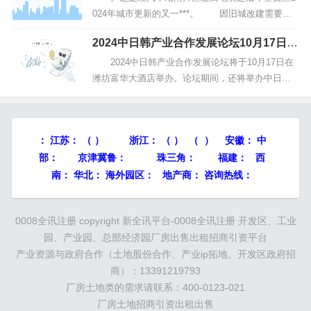
024年城市更新的又一***。 因旧城改建需要，
奎文区人民政府拟对广文中学北片区工人新村西地
2024中日韩产业合作发展论坛10月17日在
块实施房屋征收。根据《国有土地上房屋征收与补
潍举办
偿条例》和省、市相关法规政策规定，现将有关事
2024中日韩产业合作发展论坛将于10月17日在
项通告如下： 潍州路以...
潍坊富华大酒店举办。论坛期间，还将举办中日韩
地方政府合作对接会、中日韩文化旅游交流会、中
韩产学研用合作交流会、投资日本说明会、韩国优
品推介会等分项活动和相关配套活动。 闪电新
：
江苏：
（ ）
浙江：
（ ） （ ） 安徽：
中
闻记者 池鹏 李涛 潍坊报道...
部：
京津冀鲁：
珠三角：
福建： 西
南： 华北： 海外园区： 地产商： 咨询热线：
0008全讯注册 copyright
新全讯平台-0008全讯注册
开发区、工业
园、产业园、总部经济园厂房出售出租招商引资平台
产业资源与政府合作（土地股份合作、产业ip拓地、开发区政府招
商）：13391219793
厂房土地类的需求请联系：400-0123-021
厂房土地招商引资出租出售