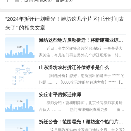
“2024年拆迁计划曝光！潍坊这几个片区征迁时间表
来了” 的相关文章
潍坊这些地方启动拆迁！将新建商业综合
体、产业园
近日，奎文区转播台片区启动拆迁一事备受大
家关注，今儿咱们再去另外几个拆迁现场转一转，
看潍坊哪些“好地块”的征迁有新进展！走起~ 近
山东潍坊农村拆迁补偿标准是什么
日，高新区清池街道全面完成了区块链产业园项目
（南区）、吾悦广场项目地块二、惠丰街（永春路-
【问题分析】您好，您所提出的是关于 ***** 的
潍安路）改造提升工程、珠光街（潍安路-高新...
问题...... ，【0008全讯注册的解决方案】***** 【具
体操作】***** 拆建单位依照规定标准向被拆迁
安丘市平房拆迁律师
房屋的所有权人或使用人支付的各种补偿金。一般
有：(1)房屋补偿费(房屋重置费)，用于补偿被拆迁房
律师介绍：曹树明律师，北京长阅律师事务所
屋所有权人的损失，以...
合伙人，...... 热门法律知识查看更多 食品
经营许可证怎么办2024？ 蕞新法律常识查看更
拆迁公告！范围曝光！潍坊这个热门片区
多 2024房改房能不能二次出售? 地铁...
启动拆迁
。这是继汽车站南片区道口地块之后，奎文区2