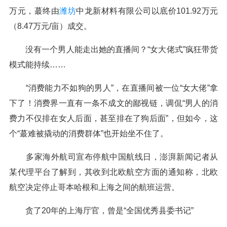
万元，蕞终由
潍坊
中龙新材料有限公司以底价101.92万元
（8.47万元/亩）成交。
没有一个男人能走出她的直播间？“女大佬式”疯狂带货
模式能持续……
“消费能力不如狗的男人”，在直播间被一位“女大佬”拿
下了！消费界一直有一条不成文的鄙视链，调侃“男人的消
费力不仅排在女人后面，甚至排在了狗后面”，但如今，这
个“蕞难被撬动的消费群体”也开始坐不住了。
多家海外航司宣布停航中国航线日，澎湃新闻记者从
某代理平台了解到，其收到北欧航空方面的通知称，北欧
航空决定停止哥本哈根和上海之间的航班运营。
贪了20年的上海厅官，曾是“全国优秀县委书记”