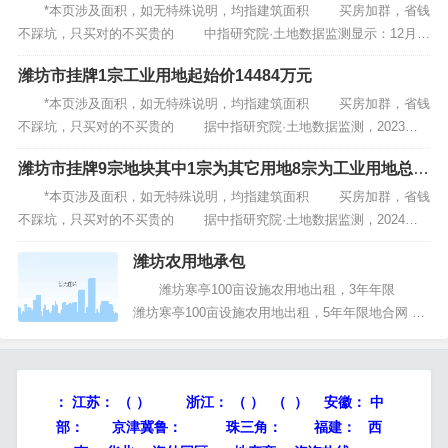
州市1宗住宅用地溢价率018%
光市2宗，昌乐县1宗。总出让面积3.0万㎡，总起始
*本页涉及面积，如无特殊说明，均指建筑面积 买房加群，省钱
价9...
不踩坑，只买对的不买贵的 中指研究院·土地数据监测显示：12月0
7日，山东省潍坊市青州市寿光稻田镇成交1宗住宅用地，该地块由潍坊
潍坊市挂牌1宗工业用地起始价14484万元
恒信建设集团有限公司斩获，成交价2249万元，成交楼面...
*本页涉及面积，如无特殊说明，均指建筑面积 买房加群，省钱
不踩坑，只买对的不买贵的 据中指研究院·土地数据监测，2023年7
月20日潍坊市挂牌出让1宗地块，总起始价1448.4万元。其中坊子区1
潍坊市挂牌9宗地块其中1宗为其它用地8宗为工业用地总起
宗。总出让面积4.1万㎡，总起始价1448.4...
始价31亿元
*本页涉及面积，如无特殊说明，均指建筑面积 买房加群，省钱
不踩坑，只买对的不买贵的 据中指研究院·土地数据监测，2024年7
月8日潍坊市挂牌出让9宗地块，总起始价3.1亿元。其中昌邑市5宗，安
潍坊农用地承包
丘市4宗。总出让面积56.6万㎡，总起始价3.1...
潍坊寒亭100亩设施农用地出租，3年年限
潍坊寒亭100亩设施农用地出租，5年年限地合网
潍坊诸城4333平方米工业用地转让，30年年限地
合网 潍坊高密高密市密水街道15113平方米工
业用地转让地合网...
：
江苏：
（ ）
浙江：
（ ） （ ） 安徽：
中
部：
京津冀鲁：
珠三角：
福建： 西