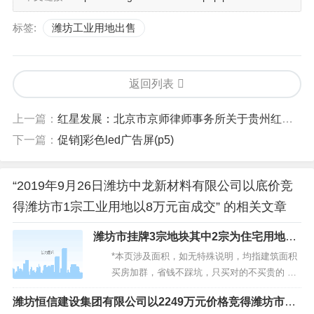
标签:
潍坊工业用地出售
返回列表
上一篇：
红星发展：北京市京师律师事务所关于贵州红星发展股份有限公司2022年度向特定对象发行a股股票之法律意见书
下一篇：
促销]彩色led广告屏(p5)
“2019年9月26日潍坊中龙新材料有限公司以底价竞
得潍坊市1宗工业用地以8万元亩成交” 的相关文章
潍坊市挂牌3宗地块其中2宗为住宅用地1
宗为工业用地总起始价94214万元
*本页涉及面积，如无特殊说明，均指建筑面积
买房加群，省钱不踩坑，只买对的不买贵的
据中指研究院·土地数据监测，2024年8月5日潍坊
潍坊恒信建设集团有限公司以2249万元价格竞得潍坊市青
市挂牌出让3宗地块，总起始价9421.4万元。其中寿