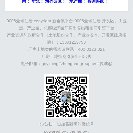
南： 华北： 海外园区： 地产商： 咨询热线：
0008全讯注册 copyright
新全讯平台-0008全讯注册
开发区、工业
园、产业园、总部经济园厂房出售出租招商引资平台
产业资源与政府合作（土地股份合作、产业ip拓地、开发区政府招
商）：13391219793
厂房土地类的需求请联系：400-0123-021
厂房土地招商引资出租出售
电子邮箱：geyiming#zhongnangroup.cn #换成@
长按/扫一扫加葛毅明的微信号
powered by . theme by .