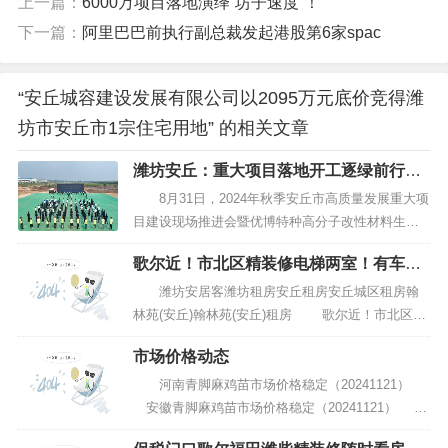
上一篇：
6000万项目落地演绎“坊子速度”！
下一篇：
阿里巴巴前执行副总裁发起港股第6家spac
“安丘城容建设发展有限公司以2095万元底价竞得潍
坊市安丘市1宗住宅用地” 的相关文章
潍坊安丘：重大项目落地开工逐绿前行动
能澎湃
8月31日，2024年秋季安丘市高质量发展重大项
目建设现场推进会暨优博特种高分子改性材料生产
项目开工仪式举行，动员全市上下坚定信心、攻坚
歌尔近！市北区精装修电梯两室！有车
突破，乘势而上、比学赶超，迅速掀起新一轮大抓
位！家具家电齐全
项目、抓大项目的热潮，为“决战黄金五年、冲刺头
潍坊安居客潍坊租房安丘租房安丘城区租房翰
部方阵”集聚强劲动能。...
林苑(安丘)翰林苑(安丘)租房 歌尔近！市北区精
装修电梯两室！有车位！家具家电齐全 市北区
市场价格动态
佳乐家 青云学府 人民医院附近 锦湖小学 环境好，
停车方便，交通便利 家具家电齐全拎包入住，购物
河南青脚麻鸡苗市场价格稳定（20241121）
非常方便，有...
安徽青脚麻鸡苗市场价格稳定（20241121）
山东青脚麻鸡苗市场价格稳定（20241121） 江