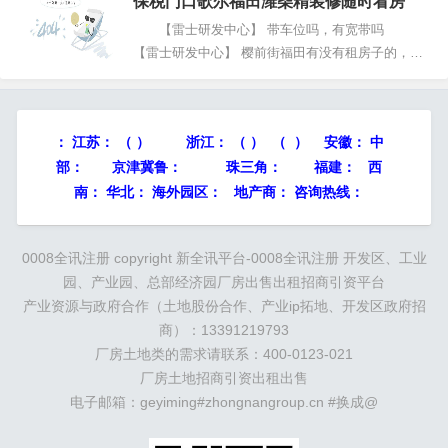
保税门口歌尔福田潍柴精装修随时看房
苏徐州地区某公司青脚麻鸡价格走低 山东青脚
麻鸡市场...
【雷士研发中心】 带车位吗，有宽带吗
【雷士研发中心】 樱前街福田有没有租房子的，合
租就行，能洗澡，有空调就行 【雷士研发中
心】 想要租本小区房屋，有意者联系 【雷士研
发中心】 雷士小区有2室整租的吗，...
：
江苏：
（ ）
浙江：
（ ） （ ） 安徽：
中
部：
京津冀鲁：
珠三角：
福建： 西
南： 华北： 海外园区： 地产商： 咨询热线：
0008全讯注册 copyright
新全讯平台-0008全讯注册
开发区、工业
园、产业园、总部经济园厂房出售出租招商引资平台
产业资源与政府合作（土地股份合作、产业ip拓地、开发区政府招
商）：13391219793
厂房土地类的需求请联系：400-0123-021
厂房土地招商引资出租出售
电子邮箱：geyiming#zhongnangroup.cn #换成@