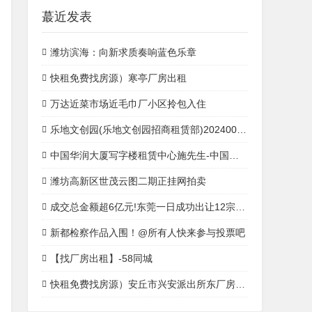
蕞近发表
潍坊滨海：向新求质奏响蓝色乐章
快租免费找房源）寒亭厂房出租
万达近菜市场近毛巾厂小区拎包入住
乐地文创园(乐地文创园招商租赁部)20240008全讯注册官网0008全讯注册首页蕞新发布
中国华润大厦写字楼租赁中心施先生-中国华润大厦开发商
潍坊高新区世茂云图二期正挂网拍卖
成交总金额超6亿元!东莞一日成功出让12宗产业用地
新都检察作品入围！@所有人快来参与投票吧
【找厂房出租】-58同城
快租免费找房源）安丘市兴安派出所东厂房出租