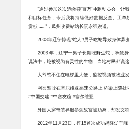
“通过参加这次追缴额‘百万’冲刺动员会，让
和目标任务，今后我将持续做好数据反查、工单处
贡献.......”，瓜州收费站站长阮永强说道。
2003年辽宁惊现“蛇人”!男子吃蛇导致身体异
2003 年，辽宁一男子长期吃野生蛇，导致身
说法中，蛇被视为有灵性的生物，当地村民都说
大爷憋不住在电梯里大便，监控视频被物业发
网友驾驶在塞尔维亚高速公路上 桥梁上随处可
#中国交建 #中塞友谊 #塞尔维亚
外国人穿奇装异服参观故宫被劝离，却发文称遭
2012年11月23日，歼15首次成功起降辽宁舰，“