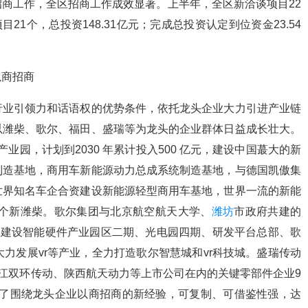
商工作，全区招商工作成效显著。上半年，全区新洽谈项目22
21个，总投资148.31亿元；完成总投资认定到位资金23.54
商招商
业引领力和话语权的优势条件，依托龙头企业大力引进产业链
以潍柴、歌尔、福田、盛瑞等为龙头的企业群体日益成长壮大。
产业园，计划到2030 年累计投入500 亿元，建设中国蕞大的新
制造基地，商用车新能源动力总成系统制造基地，与德国凯傲集
世界知名车企合资建设新能源轻型商用车基地，世界一流的新能
一个新潍柴。歌尔集团与北京航空航天大学、
潍坊
市政府共建的
在建设智能硬件产业园区二期、光电园四期、研发平台总部、歌
大力发展vr等产业，全力打造歌尔智慧城和vr科技城。盛瑞传动
浙江双环传动、陕西航天动力等上市公司在内的关键零部件企业9
出了围绕龙头企业以商招商的新经验，可复制、可借鉴性强，达