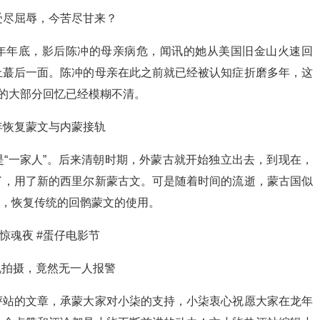
尽屈辱，今苦尽甘来？
1年年底，影后陈冲的母亲病危，闻讯的她从美国旧金山火速回
上蕞后一面。陈冲的母亲在此之前就已经被认知症折磨多年，这
生的大部分回忆已经模糊不清。
年恢复蒙文与内蒙接轨
一家人”。后来清朝时期，外蒙古就开始独立出去，到现在，
了，用了新的西里尔新蒙古文。可是随着时间的流逝，蒙古国似
5年，恢复传统的回鹘蒙文的使用。
魂夜 #蛋仔电影节
拍摄，竟然无一人报警
站的文章，承蒙大家对小柒的支持，小柒衷心祝愿大家在龙年