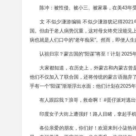
陈冲：被性侵、被小三、被家暴，在美43年受
文 不似少溓游编辑 不似少溓游犹记得202
国。但由于老人病势沉重，这对母女终究没能见
病也就是人们口中的“老年痴呆”。然而，即便人
认祖归宗？蒙古国的“阳谋”将至！计划 2025
大家都知道，在历史上，外蒙古和内蒙古曾是“
他们不仅加入了联合国，还将传统的蒙古语抛弃
乎有一个“阳谋”渐渐浮出水面：他们计划在202
有人跟踪我？浪哥，救命啊！ #蛋仔派对逃出惊
印度女子大街上遭强奸！路人目睹，拿起手机
各位亲爱的朋友，你们好！欢迎来到小柒热评