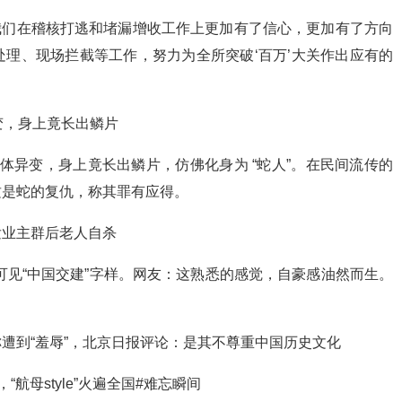
我们在稽核打逃和堵漏增收工作上更加有了信心，更加有了方向
理、现场拦截等工作，努力为全所突破‘百万’大关作出应有的
变，身上竟长出鳞片
体异变，身上竟长出鳞片，仿佛化身为 “蛇人”。在民间流传的
这是蛇的复仇，称其罪有应得。
业主群后老人自杀
见“中国交建”字样。网友：这熟悉的感觉，自豪感油然而生。
到“羞辱”，北京日报评论：是其不尊重中国历史文化
航母style”火遍全国#难忘瞬间