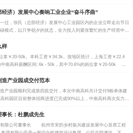
经济）发展中心奏响工业企业“奋斗序曲”
过，张氏（总部经济）发展中心工业园区内的企业立即走出节日
碌模式，以只争朝夕的状态，全力投入到紧张繁忙的生产经营中，
 2月19日，张氏（总部经济）发展中心立足“抓早抓实抓出成效”目
么样
￥20-50k。本科工资￥34.3k。按地区统计，上海工资￥22.4
南高科薪酬区间: 6k - 50k，其中70.6%的岗位拿￥20-50k
于...
制造产业园成交付范本
产业园顺利完成第四批交付，本次中南高科共计交付9栋单体建
南高科园区目前整体招商进度已完成90%以上，中南高科再次实力演
南高科企业的一致点赞。 中南高科锦和智能制造产业园坐落在安
理事长：杜鹏成先生
有限公司董事长 杭州市宋韵乡村振兴建设发展中心首席工程
集团有限公司是一家综合性建筑设计集团，公司总部潍坊，下辖