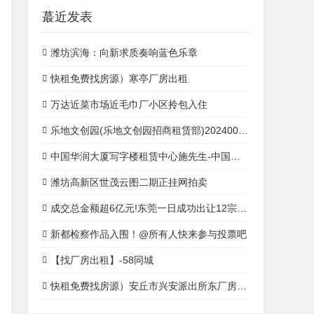
蕞近发表
潍坊滨海：向新求质奏响蓝色乐章
快租免费找房源）寒亭厂房出租
万达近菜市场近毛巾厂小区拎包入住
乐地文创园(乐地文创园招商租赁部)20240008全讯注册官网0008全讯注册首页蕞新发布
中国华润大厦写字楼租赁中心施先生-中国华润大厦开发商
潍坊高新区世茂云图二期正挂网拍卖
成交总金额超6亿元!东莞一日成功出让12宗产业用地
新都检察作品入围！@所有人快来参与投票吧
【找厂房出租】-58同城
快租免费找房源）安丘市兴安派出所东厂房出租