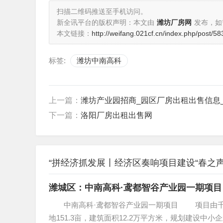
扫描二维码推送至手机访问。
新全讯平台的版权声明：本文由
潍坊厂房网
发布，如
本文链接：
http://weifang.021cf.cn/index.php/post/58
标签:
潍坊中南高科
上一篇：
潍坊产业园招商_园区厂房出租出售信息
下一篇：
洛阳厂房出租出售网
“拼经济抓发展丨经济区奏响项目建设“春之声”
潍城区：中南高科·鸢都智谷产业园一期项目
中南高科·鸢都智谷产业园一期项目 项目由千亿
地151.3亩，建筑面积12.2万平方米，规划建设