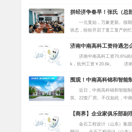
智能制造、新能源材料、精密...
拼经济争春早！张氏（总部
一元复始，万象更新。假期一
状态，纷纷开启了复工复产的忙
奋力夺取首季经济“开门红”。
标...
济南中南高科工资待遇怎
济南中南高科工资70.6%岗位拿
k，杭州工资￥20.6k。 济南中
说明：济南中南高科工资统计来自
围观！中南高科锦和智能
近日，中南高科锦和智能制造
筑、22套厂房。不仅如此，中
绎了“交付范本”，收获入驻中
徽合...
【商界】企业家俱乐部副
金石工程设计（山东）集团
顾问 金石工程设计（山东）