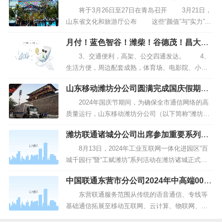
核心要素，全链条创新搭建服务于农产品贸易、农
将于3月26日至27日在青岛召开 3月21日，
业服务等各类主体的窗口和通道，聚力支持中国农
山东省文化和旅游厅公布 这些“颜值”与“实力”并
业“走出去”。...
存的街区 柒坊巷街区位于济南市历下区明府城
月付！蓝色智谷！潍柴！谷德茂！昌大！
古城片区，东临芙蓉街，西临鞭指巷，南临泉城
歌尔光电园！呼叫中心
路，北临省府东街，是...
3、交通便利，高架、公交四通发达。 4、
生活方便，周边配套成熟，体育场、电影院、小吃
街、古 5、小区物业负责，出入设有门禁卡，小
山东移动潍坊分公司圆满完成国庆假期通
区提供车位，楼下免费停放电动车。 6、房内配
信保障
套设施齐全，卫生干净，24热水，拎包入住。...
2024年国庆节期间，为确保全市通信网络的高
质量运行，山东移动潍坊分公司（以下简称“潍坊移
动”）根据往年保障经验，提前谋划，精心组织，成
潍坊联通诸城分公司出席参加重要系列活
立了网络部专项保障组，全面部署国庆节通信保障
动
工作。 针对高铁、高速、交通枢纽等重点场
8月13日，2024年工业互联网一体化进园区“百
景，潍坊移动加强网络保障力度，以确保用户在...
城千园行”暨“工赋潍坊”系列活动在潍坊诸城正式启
动，活动旨在发挥诸城重点产业链产业集聚优势，
中国联通东营市分公司2024年中高端0008
推动工业互联网落地普及，促进广大企业特别是中
全讯注册的人才招聘公告
小企业加快数字化转型，促进诸城加快制造业立市
东营联通服务范围从传统的语音通信、专线等
发展战略和高质量建设全国先进制造研发基地。...
基础通信拓展至移动互联网、云计算、物联网、电
子商务等新型领域，是提供基础通信、增值通信、