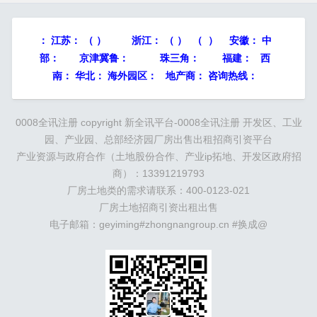
互联网信息服务在内的全业务运营商。 招聘岗
位：集成交付高级工程师。相关要求：1、学历要
：
江苏：
（ ）
浙江：
（ ） （ ） 安徽：
中
求：本科及以上学历且取得相应学位。2、专业要
部：
京津冀鲁：
珠三角：
福建： 西
求：...
南： 华北： 海外园区： 地产商： 咨询热线：
0008全讯注册 copyright
新全讯平台-0008全讯注册
开发区、工业
园、产业园、总部经济园厂房出售出租招商引资平台
产业资源与政府合作（土地股份合作、产业ip拓地、开发区政府招
商）：13391219793
厂房土地类的需求请联系：400-0123-021
厂房土地招商引资出租出售
电子邮箱：geyiming#zhongnangroup.cn #换成@