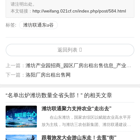
请注明出处。
本文链接：
http://weifang.021cf.cn/index.php/post/584.html
标签:
潍坊联通东u谷
返回列表
上一篇：
潍坊产业园招商_园区厂房出租出售信息_产业链招商网
下一篇：
洛阳厂房出租出售网
“名单出炉潍坊数量全省头部！” 的相关文章
潍坊联通聚力支持农业“走出去”
在山东潍坊，国家农综区以赋能农业高水平开
放为主线，与潍坊三农创新集团、潍坊联通建设了
由政府主导、企业牵头运营的国家级对外开放综合
跟着旅发大会游山东走！去逛“街”
服务农业贸易中心。该中心以国际农业服务贸易为