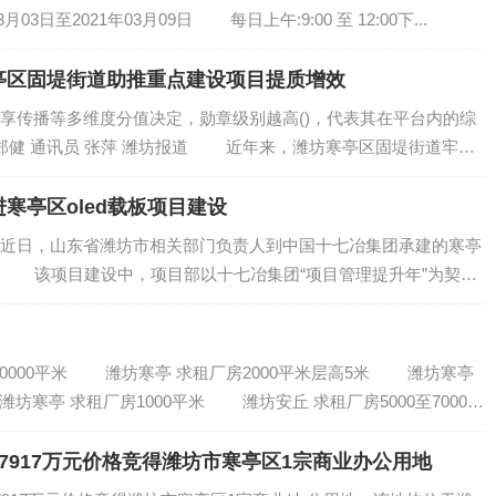
3月03日至2021年03月09日 每日上午:9:00 至 12:00下...
亭区固堤街道助推重点建设项目提质增效
传播等多维度分值决定，勋章级别越高()，代表其在平台内的综
健 通讯员 张萍 潍坊报道 近年来，潍坊寒亭区固堤街道牢固
政务公开与项目建设相互促进、同频共振，积...
寒亭区oled载板项目建设
日，山东省潍坊市相关部门负责人到中国十七冶集团承建的寒亭
研。 该项目建设中，项目部以十七冶集团“项目管理提升年”为契
工保质保安全，科学防疫，稳步推进工程建设，为推动潍坊市光电
0000平米 潍坊寒亭 求租厂房2000平米层高5米 潍坊寒亭
坊寒亭 求租厂房1000平米 潍坊安丘 求租厂房5000至7000平
7917万元价格竞得潍坊市寒亭区1宗商业办公用地