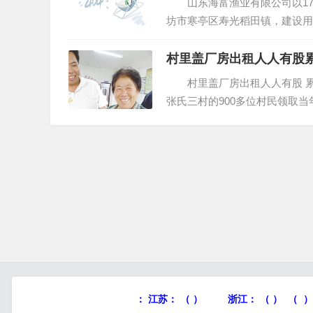
山东海富渔业有限公司以179
坊市寒亭区寿光稻田镇，建设用地
中指研究院·土地数据监测显示：
村里盖厂房出租人人有股累
村里盖厂房出租人人有股 累计
张氏三村的900多位村民领取
000元的存单，这是她跟老伴今
：
江苏：
（ ）
浙江：
（ ） （ 