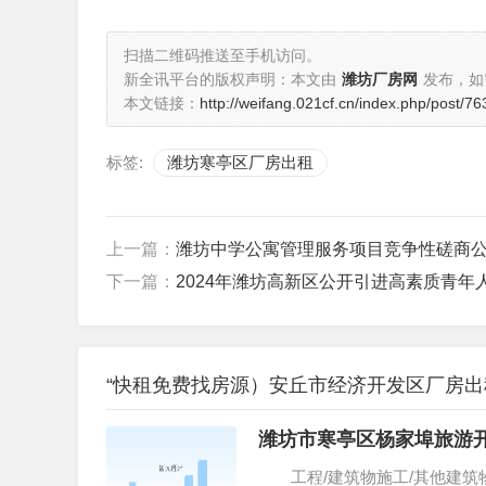
扫描二维码推送至手机访问。
新全讯平台的版权声明：本文由
潍坊厂房网
发布，如
本文链接：
http://weifang.021cf.cn/index.php/post/76
标签:
潍坊寒亭区厂房出租
上一篇：
潍坊中学公寓管理服务项目竞争性磋商
下一篇：
2024年潍坊高新区公开引进高素质青年
“快租免费找房源）安丘市经济开发区厂房出
潍坊市寒亭区杨家埠旅游
工程/建筑物施工/其他建筑