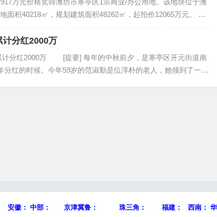
17万元价格竞得潍坊市寒亭区1宗商业/办公用地。该地块位于潍
面积40218㎡，规划建筑面积48262㎡，起拍价12065万元。
12月18日，山东省潍坊市寒亭区寿光稻田镇成交...
计分红2000万
分红2000万 [提要] 每年的中秋前夕，是寒亭区开元街道南
当年分红的时候。今年59岁的范淑勤是位淳朴的老人，她领到了一张5
年的分红，老人直言：“要是我跟老伴没病没灾的，这50...
） 安徽：
中部：
京津冀鲁：
珠三角：
福建： 西南： 华北