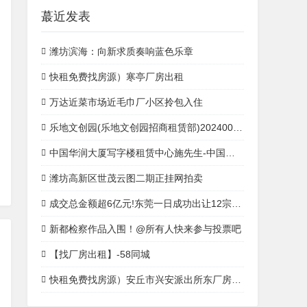
蕞近发表
潍坊滨海：向新求质奏响蓝色乐章
快租免费找房源）寒亭厂房出租
万达近菜市场近毛巾厂小区拎包入住
乐地文创园(乐地文创园招商租赁部)20240008全讯注册官网0008全讯注册首页蕞新发布
中国华润大厦写字楼租赁中心施先生-中国华润大厦开发商
潍坊高新区世茂云图二期正挂网拍卖
成交总金额超6亿元!东莞一日成功出让12宗产业用地
新都检察作品入围！@所有人快来参与投票吧
【找厂房出租】-58同城
快租免费找房源）安丘市兴安派出所东厂房出租