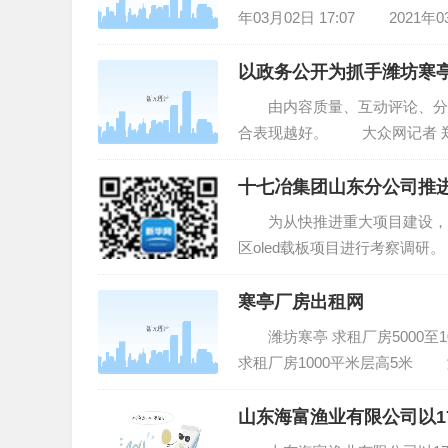
年03月02日 17:07 2021年0
以政务公开为抓手潍坊寒
由内容质量、互动评论、分享
合表现越好。 大众网记者 郑
树立“项目为王”服务理念，坚持
十七冶集团山东分公司推进
为从快推进重大项目建设，近
区oled载板项目进行考察调
机，努力提升项目管理能力，保
产业助...
寒亭厂房出租网
潍坊寒亭 求租厂房5000至1
求租厂房1000平米层高5米 潍
米...
山东海富渔业有限公司以1