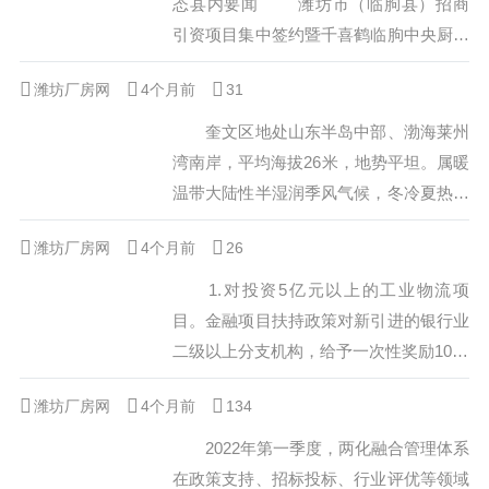
态县内要闻 潍坊市（临朐县）招商
年开始举办，一年一度，届届出新，成为
引资项目集中签约暨千喜鹤临朐中央厨房
潍坊扩大开放的重要窗口和独具魅力的城
项目开工活动举行 9月27日，市委、
潍坊厂房网
4个月前
市名片。第29届风筝会坚持“风...
31
市政府在临朐县隆重举行全市招商引资项
目集中签约暨千喜鹤临朐中央厨房项目开
奎文区地处山东半岛中部、渤海莱州
工活动。这是继在高新区之后全市组织的
湾南岸，平均海拔26米，地势平坦。属暖
第二次项目集中签约，也是落实市委“以
温带大陆性半湿润季风气候，冬冷夏热，
项目建设之进，支撑经济发展之稳”的具
四季分明，阳光充足。年平均气温12.
潍坊厂房网
4个月前
体举措，进一步吹响了只争朝夕、大干
26
3℃，平均降水量700mm。奎文区地处世
快...
界风筝都──潍坊市的中心城区，是中共
1.对投资5亿元以上的工业物流项
潍坊市委、市政府和市直机关所在地，是
目。金融项目扶持政策对新引进的银行业
潍坊市的政治、经济和文化中心。1994年
二级以上分支机构，给予一次性奖励1000
9月经国务院批准正式成立，因建于清代
万元；对新引进的区级银行业金融机构，
潍坊厂房网
4个月前
的“奎文门”而得名。2003年，辖区面积71
134
在保税区设置分支机构的，给予一次性奖
平方千米，...
励300万元。 2.积极做好跨关区通
2022年第一季度，两化融合管理体系
关、区区联动、先入区后报关等改革试点
在政策支持、招标投标、行业评优等领域