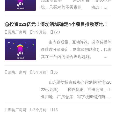
在潍坊市重大项目国药（潍坊）健康
坑，只买对的不买贵的 动态：青云
科技产业园，记者了解到，该项目一期已
郡为安丘 重点招商引资项目，二期均价4
经竣工验收...
000元/㎡，详情咨询售楼处！ 潍坊安
总投资222亿元！潍坊诸城确定4个项目推动落地！
丘市青云山南麓安丘泰华城往东800米
潍坊厂房网
3个月前
129
搜房网数据 热线 如有楼盘资料提供，
由内容质量、互动评论、分享传播等
请联系0008全讯注册。我们将打造潍坊
多维度分值决定，勋章级别越高()，代表
、 全、 的楼市信息。...
其在平台内的综合表现越好。 原标
题：总投资22.2亿元！潍坊诸城确定4个
项目推动落地！ 8月28日下午，诸城
潍坊厂房网
3个月前
35
市召开招商项目“5 5”决策论证会，市领导
山东潍坊招商服务介绍(刚刚推荐/20
张建伟、王浩、李庆华、孟祥韬、姜俊刚
22已更新) 税收优惠、注册公司、工
参加会议。 经过前期筛选、对接考
业用地、厂房仓库、写字楼商铺招商......
察，本次提交“5 5”决策机制...
工业园区召开招商引资工作会议。会议要
潍坊厂房网
3个月前
15
求，园区上下要牢固树立招商引资是使命