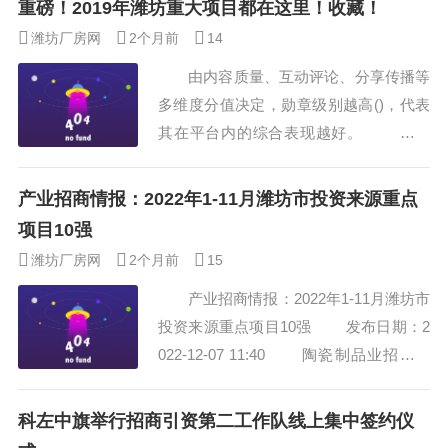
重磅！2019年潍坊重大项目都在这里！收藏！
•品云上臻品”为主题，向山东推介“世界青
潍坊厂房网
2个月前
14
稞之乡”“西藏粮仓”日喀则的农特产品，分
由内容质量、互动评论、分享传播等
享来自雪域高原的优质产品和独特文化。
多维度分值决定，勋章级别越高()，代表
本次活动由日喀则市人民政府、山东
其在平台内的综合表现越好。 原标
省商务厅...
题：重磅！2019年潍坊重大项目都在这
里！收藏！ 日前，潍坊市投资合作
产业招商情报：2022年1-11月潍坊市投资来源重点
发展促进局发布了《2019年潍坊市重点招
项目10强
商合作项目（中心城区及开发区）》，全
潍坊厂房网
2个月前
15
文重点，干货满满，赶紧来看！ 潍
产业招商情报：2022年1-11月潍坊市
坊新旧动能转换建设重点招商合作项目...
投资来源重点项目10强 发布日期：2
022-12-07 11:40 陶瓷制品业招股说
明书业务与技术 碳捕获招股说明书
业务与技术（ipo咨询） 2023-2028全
科左中旗举行招商引资第二工作队线上集中签约仪
球及中国硅胶卫生隔膜阀行业研究及十四