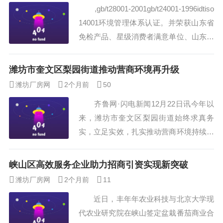
,gb/t28001-2001gb/t24001-1996idtiso
已经落户世博商务大厦18层并与富迪投资
14001环境管理体系认证。并荣获山东省
达成合作，山东邦士环保科技有限公司作
免检产品、星级消费者满意单位、山东省
为全区“双招双引”重点合作项...
服装业十大新品牌、山东名牌产品、山东
省著名商标等荣誉称号 项目占地面
潍坊市奎文区梨园街道推动营商环境再升级
积553亩，规划总建筑面积46.6万平方
潍坊厂房网
2个月前
50
米，其中生产车间36万平方米，库房6.91
齐鲁网·闪电新闻12月22日讯今年以
万平方米，职工宿舍1.44万平方米，职工
来，潍坊市奎文区梨园街道始终求真务
食堂7500平方米，研发、...
实，立足实效，扎实推动营商环境持续优
化，不断营造良好营商氛围，进一步推动
经济社会发展。 精准发力招商引
峡山区高效服务企业助力招商引资实现新突破
资，积蓄发展动能。 街道坚持“项目
潍坊厂房网
2个月前
11
为王，招商为要”，在重大项目引进上持
近日，丰年年农业科技与北京大学现
续发力。山东邦士环保科技有限公司作为
代农业研究院在峡山签定盆栽番茄商业合
全区“双招双引”重点合作项目已签约，并