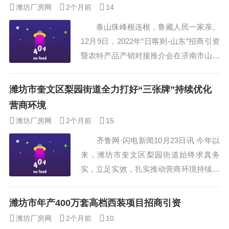
潍坊厂房网
2个月前
14
咨询潍坊绿色低碳材料项目招商引资方案
泰山珠峰根连根，鲁藏人民一家亲。
第三章绪论47十一、主要经济指标一览表
12月9日，2022年“日喀则-山东”招商引资
47主要经济指标一...
暨农特产品产销对接推介会在济南市山东
大厦成功举办，活动以“鲁藏携手经贸行
——游珠峰之乡•品云上臻品”为主题，向
潍坊市奎文区梨园街道全力打好“三张牌”持续优化
山东推介“世界青稞之乡”“西藏粮仓”日喀
营商环境
则的农特产品，分享来自雪域高原的优质
潍坊厂房网
2个月前
15
产品和独特文化。 本次活动由日喀
齐鲁网·闪电新闻10月23日讯 今年以
则市人民政府、山东省商务厅、山东省援
来，潍坊市奎文区梨园街道始终求真务
藏干部中心管理组共同主办，日喀...
实，立足实效，扎实推动营商环境持续优
化，不断营造重商亲商安商富商的良好氛
围，进一步推动经济社会发展。 街
潍坊市年产400万套高档西装项目招商引资
道坚持“项目为王，招商为要”，在重大项
潍坊厂房网
2个月前
10
目引进上持续发力，目前电商产业园项目