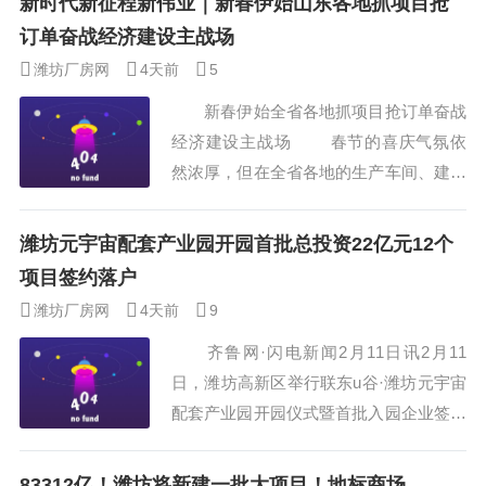
新时代新征程新伟业｜新春伊始山东各地抓项目抢
商，力争在招商引资工作中创佳绩、立新
订单奋战经济建设主战场
功，为推动高质量发展积蓄力量，增添后
潍坊厂房网
4天前
5
劲。 2月6日，诸城市金融局副局长
新春伊始全省各地抓项目抢订单奋战
李国庆、枳沟镇党政主要负责同志带领招
经济建设主战场 春节的喜庆气氛依
商引资工作组成员到临沂市...
然浓厚，但在全省各地的生产车间、建设
工地，已经是一片热火朝天的繁忙景象，
项目赶进度、企业抢订单、部门忙招商，
潍坊元宇宙配套产业园开园首批总投资22亿元12个
人们鼓足干劲，振奋精神，在推动高质量
项目签约落户
发展的新征程上奋力向前。 青岛：
潍坊厂房网
4天前
9
集中开工城市更新项目394个 2月1
齐鲁网·闪电新闻2月11日讯2月11
日...
日，潍坊高新区举行联东u谷·潍坊元宇宙
配套产业园开园仪式暨首批入园企业签约
活动，集中签约12个项目，总投资 22 亿
元，均为元宇宙产业链上的优质企业，技
83312亿！潍坊将新建一批大项目！地标商场