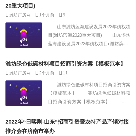
壬寅岁末，临朐攻坚克难，工业经济实现
20重大项目)
高质量发展，改革创新提升治理效能，共
潍坊厂房网
1个月前
9
同富裕探路扎实开局，临朐上下正升腾着
山东潍坊蓝海建设发展2022年债权项
澎湃活力，展现出万千气象。 “奋楫
目(潍坊滨海2020重大项目) 山东潍坊
扬帆风正劲，勇立潮头逐浪高...
蓝海建设发展2022年债权项目(潍坊滨海2
020重大项目) 济南人民请注意，山
东潍坊蓝海建设发展2022年债权项目你们
潍坊绿色低碳材料项目招商引资方案【模板范本】
有福山东潍坊蓝海建设发展2022年债权项
潍坊厂房网
2个月前
11
目了！根据济南市发改委向市十六届人大
潍坊绿色低碳材料项目招商引资方案
一次会议提交的《关于济南市2016年国民
【模板范本】 潍坊绿色低碳材料项
经济和......
目招商引资方案【模板范本】 泓域
咨询潍坊绿色低碳材料项目招商引资方案
目录第一章背景、必要性分析18第二章项
2022年“日喀则-山东”招商引资暨农特产品产销对接
目建设单位说明27公司合并资产负债表主
推介会在济南市举办
要数据27公司合并利润表主要数据31泓域