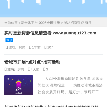
当前位置：
新全讯平台-0008全讯注册
> 潍坊招商引资 项目
实时更新房源信息请查看 www.yuanqu123.com
置顶
潍坊厂房网
1年前
107
诸城市开展“点对点”招商活动
潍坊厂房网
4天前
3
大众网·海报新闻记者 宋学敏 通讯员
郭佳仪 潍坊报道 为推动诸城市经济
社会发展开好局、起好步，节后开工以
来，诸城市以抢抓先机的姿态，挖掘线
索、对接洽谈，全力以赴招大商、招好