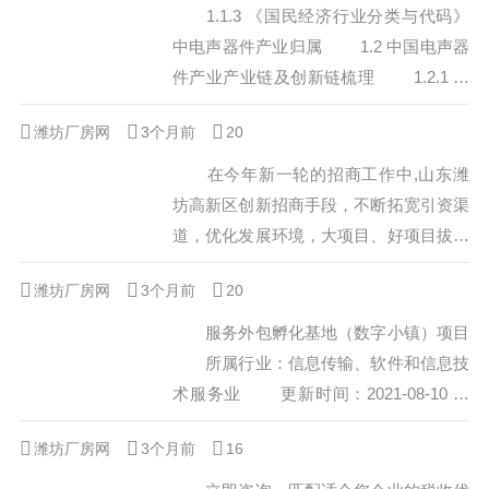
的强烈共识，举全区之力、聚全员之智，
1.1.3 《国民经济行业分类与代码》
以昂扬的斗志、务实的作风，全力打赢招
中电声器件产业归属 1.2 中国电声器
商引资这场硬仗，为“二次创业再燃*****
件产业产业链及创新链梳理 1.2.1 中
*、拓园发展再续荣光”提供坚实的项目支
国电声器件产业链梳理 1.2.2 中国电
潍坊厂房网
3个月前
撑。您想要的招商引资载体都在这...
20
声器件产业创新链梳理 2.1 中国电声
器件产业链上游产业发展现状 2.1.1
在今年新一轮的招商工作中,山东潍
中国电声器件产业成本结构分析...
坊高新区创新招商手段，不断拓宽引资渠
道，优化发展环境，大项目、好项目拔地
而起，形成了全新的招商引资与项目服务
潍坊厂房网
3个月前
20
新气象。 走进高新区到处可以看
到，塔吊林立，机械轰鸣，一个个建设项
服务外包孵化基地（数字小镇）项目
目，如同雨后春笋般，崛地而起，而这一
所属行业：信息传输、软件和信息技
切都离不开高新区招商引资工作的有力开
术服务业 更新时间：2021-08-10
展。 据了解，在今年招商引资工作
更新时间：2014-06-13 所属行
潍坊厂房网
3个月前
中，高新区按照高层推动、部门联...
16
业：交通运输、仓储和邮政业 更新
时间：2014-06-13 年产3...