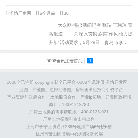
发-制造基地项目。...
工活动，县委书记冯艳丽，县委副书记、
潍坊厂房网
5个月前
30
县长楚德勤出席活动并发表讲话。
本次集中开工活动主会场设在盛天年产80
大众网·海报新闻记者 张瑞 王玮玮 青
0万平方米新型高分子材料的项目现场，
岛报道 为深入贯彻落实“作风能力提
其他18个项目在各分会场同步开工。
升年”活动要求，9月28日，青岛市李沧区
冯艳丽指出，这次集中开工...
虎山路街道召开城市更新和城市建设项目
观摩暨招商引资工作座谈会，李沧区人大
0008全讯注册首页
1
常委会、区政协、区工商联相关领导、虎
山路街道人大代表、政协委员、商会成员
0008全讯注册 copyright
新全讯平台-0008全讯注册
潍坊开发区、
单位代表及媒体记者等40余人参加。
工业园、产业园、总部经济园厂房出售出租招商引资平台
观摩环节由虎山路街道主要负责...
产业资源与政府合作（土地股份合作、产业ip拓地、开发区政府招
商）：13391219793
厂房土地类的需求请联系：400-0123-021
厂房土地招商引资出租出售
上海市长宁区协通路269号建滔广场6号楼6楼
杭州市萧山区博地中心大厦c座49层