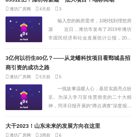
术含量高、市场前景好、带动能力强。这
潍坊厂房网
4天前
3
是潍坊高新区全面落实潍坊市工作动员大
输入您的购房需求，10秒找到理想房
会和加力提速工业经济高质量发展工作会
源 近日，潍坊市发布了2019年潍坊
议部署要求，扎实开展新经济新产业“双
市国民经济和社会发展统计公报，2019
招双引”突破年活动，深化产业链招商和
年，潍坊市的“双招双引”交上了一份高质
园区招商取得的丰...
量答卷，那么2020年的“双招双引”起步如
3亿何以衍生80亿？——从龙蟠科技项目看鄄城县招
何呢？3月份又有哪些可圈可点的大项目
商引资的成功之路
落地呢？今天咱就来盘一盘。 据
潍坊厂房网
5天前
5
悉，2020年1-2月份，潍坊市新签约项目1
一线故事温暖人心，基层实践亮点纷
81个，立项项目52个，新开工项目31
呈。为深入学习宣传贯彻党的二十大精
个，...
神，菏泽日报开展的“蹲点调查”深度报道
活动已经正式启动，本报派出骨干记者进
各县区、进机关、进企事业单位、进各类
大干2023！山东未来的发展方向在这里
新经济组织和新社会组织，采用蹲点采访
潍坊厂房网
3周前
6