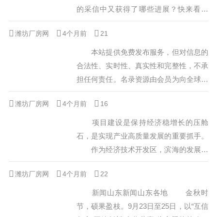
工作，韩都衣舍就看到了直播带来的商业
的采信中又获得了哪些进展？快来看看
机会，斥资打造专业演播室，已集聚世界
吧！ 据不完全统计，2022年第一季
潍坊厂房网
4个月前
500强企业17家、上市公司44家、规...
21
度，已有至少15个省市自治区共计发布53
份关于两化融合管理体系的支持政策，覆
本站提供免费发布服务，但对信息的
盖河北、内蒙古、辽宁、江苏、浙江、福
合法性、实时性、真实性和完整性，不承
建、江西、山东、河南、湖北、广东、重
担任何责任。名录资源由会员为向全球展
庆、四川、云南、陕西等地。 两化
示品牌形象上传，个人信息均经处理后发
潍坊厂房网
4个月前
融合管理体系市场化...
16
布，如有遗漏戓涉嫌侵权他人及不愿展示
形象的，请将“该页网址和需修改及删除
项目建设是保持经济稳增长的压舱
的内容”发至本站邮箱戓留言给我们处
石，是实现产业高质量发展的重要抓手。
理。凡注册会员并发布信息或名录资源
作为经济技术开发区，滨海的发展靠
的，均可定期获得全球项目参考及合作机
项目、靠企业。2012至2022的十年里，
潍坊厂房网
4个月前
会。本站名录资源概不对任何第三方开
22
滨海区始终坚持“企业为先”“项目为王”的
放，更不提供如交换、出售及查询等服...
理念，新项目不断涌入、好项目快速集
新闻山东新闻山东各地 金秋时
聚、大项目加快建设，海化、潍柴、弘
节，硕果盈枝。9月23日至25日，以“互信