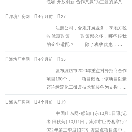
润、新和成等一大批行业龙头企业在滨海
包容 开放创新 合作共赢”为主题的第八届
深耕发展，海工装备、高端石化、精细医
中日韩产业博览会以线上形式成功举办。
潍坊厂房网
4个月前
药、海洋化工等传统优势产业初具规模，
27
在中韩建交30周年、中日邦交正常化
形成...
50周年契机下，我市开展的中日韩产业合
注册公司，合规开展业务，享地方税
作发展论坛、线上中日韩产业博览会和配
收优惠政策 政策那么多，哪些跟我
套活动，紧紧抓住区域全面经济伙伴关系
的企业适配？ 除了税收优惠，我还
协定（rcep）生效机遇，通过三国地方政
可以申请什么政策？ 招商引资园区
潍坊厂房网
4个月前
府、商协...
35
那么多，哪个政策更好？ 集成电
路、人工智能、生物医药、民用航空等关
发布潍坊市2020年重点对外招商合作
键领域核心环节相关产品（技术）业务，
项目160个， 项目概况：该项目以豪
并开展实质性生产或研发活动的符合条件
迈连续流化工微反技术和装备为支撑，建
的法人企业，自设立之日起5年内...
设国家级精细化工示范基地、连续流微通
潍坊厂房网
4个月前
19
道技术示范园、化学家创新创业平台。
项目概况：该项目计划投资3.5-5亿
中国山东网-感知山东10月1日讯(记
元，占地300亩，共建设高密-欧比特航空
者 田秋菊) 10月1日，菏泽市巨野县举行2
飞行营地项目和高密通用航空飞行器研
022年第三季度招商引资重点项目集中开