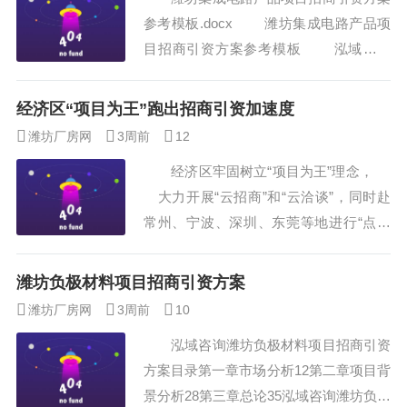
网联和新能源专用车基地，形成全国标准
参考模板.docx 潍坊集成电路产品项
化专用车生产基地集群。 山东谷雨
目招商引资方案参考模板 泓域咨询
生物科技有限公司生...
潍坊集成电路产品项目招商引资方案目录
第一章背景及必要性22第二章项目总论26
经济区“项目为王”跑出招商引资加速度
主要经济指标一览表28第三章建设单位基
潍坊厂房网
3周前
12
本情况34公司合并资产负债表主要数据34
经济区牢固树立“项目为王”理念，
公司合并利润表主要数据34泓域咨询潍坊
大力开展“云招商”和“云洽谈”，同时赴
集成电路产品项目招商引资方案36第四章
常州、宁波、深圳、东莞等地进行“点对
选址分析...
点”实地考察，精准对接企业诉求。截至
目前，签约街景城市家具工业互联网产业
潍坊负极材料项目招商引资方案
园、派克汉尼汾过滤系统智能制造项目、
潍坊厂房网
3周前
10
国药器械（潍坊）中药产业园等投资过亿
泓域咨询潍坊负极材料项目招商引资
元或税收过千万元项目15个，计划总投资
方案目录第一章市场分析12第二章项目背
118亿元。 创新性研究出台《...
景分析28第三章总论35泓域咨询潍坊负极