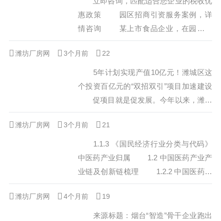
立即咨询，匹配适合您企业的税收优
惠政策 园区招商引资服务案例，详
情咨询 某上市食品企业，在园区成
立销售中心，每年享受产业扶持 企
潍坊厂房网
3个月前
22
业，在园区成立采购中心，落地 企
业，在园区成立华南总部，每年享受投资
5年计划实现产值10亿元！潍城区这
补贴 ，在园区成立持股平台，解禁
个投资百亿元的“双招双引”项目加速建设
后获得 立即咨询...
促项目就是促发展。今年以来，潍坊
持续加大招商引资力度，加快新项目落
潍坊厂房网
3个月前
21
地，赋能高质量发展。 10月26日，
在潍坊磁浮交通产业基地项目现场，一栋
1.1.3 《国民经济行业分类与代码》
栋建筑拔地而起，大型机械有序运转，一
中医药产业归属 1.2 中国医药产业产
派繁忙的施工景象。经过三个月施工，目
业链及创新链梳理 1.2.2 中国医药产
前园区初具规模。 磁浮产业是国家
业创新链梳理 2.1 中国医药产业链上
潍坊厂房网
4个月前
重...
19
游产业发展现状 2.1.1 中国医药产业
成本结构分析 2.1.2 中国医药产业链
来源标题：烟台“智造”骨干企业跑出