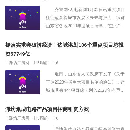
方式，全方位、多视角反映各地各部门用
齐鲁网·闪电新闻1月31日讯重大项目
党的二十大精神武装头脑、指导实践、推
往往蕴含着城市发展的未来与潜力，纵览
动工作的新思路、新举措、新成效，展现
山东省各地2023年度项目清单，“重大”“创
菏泽干部群众扎根基层一线、积极履职尽
新”“先进”的特色愈发凸显，一大批科技含
责的生动实践，展示菏泽各级开...
量高、市场前景好、带动能力强的大项
抓落实求突破拼经济！诸城谋划106个重点项目总投
目、好项目落地生根、开花结果，将为山
资57749亿
东发展积蓄力量、赋能续航。 项目
潍坊厂房网
3周前
6
建设、产业发展，是一个地方经济实力强
近日，山东省人民政府下发了《关于
不强、发展潜力大不大的重要标志，是经
下达2023年省重大项目名单的通知》，诸
济社会发展的...
城市共有4个项目成功列入2023年省重大
项目，入选个数列潍坊各县市区第一。
其中，诸城泰石投资控股集团智能网
潍坊集成电路产品项目招商引资方案
联和新能源专用车基地项目，总投资15亿
潍坊厂房网
3周前
6
元，项目建成后，将成为全国知名的智能
潍坊集成电路产品项目招商引资方案