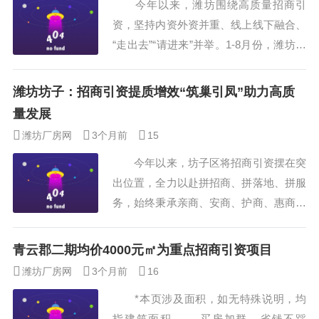
今年以来，潍坊围绕高质量招商引
门红”，在全省招商引资大会上，作为招
资，坚持内资外资并重、线上线下融合、
商引资突出成效单位之一，市委副书记、
“走出去”“请进来”并举。1-8月份，潍坊新
市长丛丽在大会上...
签约项目466个，新开工项目387个，内
资到位资金1353亿元，引进大项目46
潍坊坊子：招商引资提质增效“筑巢引凤”助力高质
个，招大引强成果丰硕，1-8月份全市新
量发展
引进百亿元以上项目13个、世界500强项
潍坊厂房网
3个月前
15
目27个、中国500强项目90个。 寿光
今年以来，坊子区将招商引资摆在突
市新经济赋能产业园的青柠微影智能科
出位置，全力以赴拼招商、拼落地、拼服
技...
务，始终秉承亲商、安商、护商、惠商的
理念，坚持“谁发展就支持谁，谁支持发
展就支持谁”的原则，加快落实项目全生
青云郡二期均价4000元㎡为重点招商引资项目
命周期服务推进机制，采取多项有效举
潍坊厂房网
3个月前
16
措，不断提升招引项目的投产率，着力打
*本页涉及面积，如无特殊说明，均
造留得住人、留得住心的招商营商环境。
指建筑面积 买房加群，省钱不踩