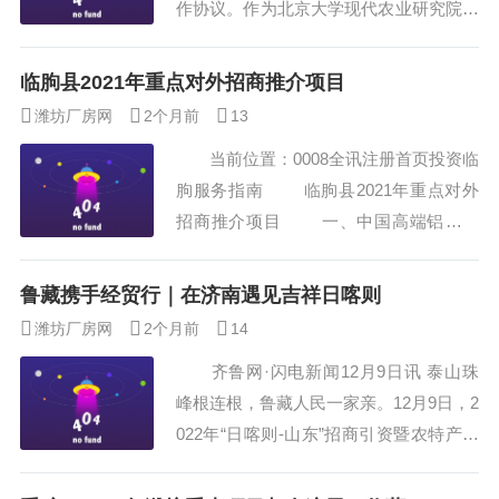
作协议。作为北京大学现代农业研究院首
在世博国际注册；街道进一...
个科研成果转化项目，双方将围绕研究院
研发的“潍美t系列”盆栽番茄新品种，在数
临朐县2021年重点对外招商推介项目
字化种植管理模型构建、新品种研发、种
潍坊厂房网
2个月前
13
子渠道建设、阳台农场产品开发、种植科
当前位置：0008全讯注册首页投资临
普教培产品开发、品牌宣传等方面展开深
朐服务指南 临朐县2021年重点对外
入合作，形成科技种业、数字农业领域的
招商推介项目 一、中国高端铝加工
产学研高效联动。 图为：丰年年农
产业园项目（临朐县） 项目名称：
业科技...
中国高端铝加工产业园项目 园区概
鲁藏携手经贸行｜在济南遇见吉祥日喀则
况：中国高端铝加工产业园，北至营乜
潍坊厂房网
2个月前
14
路、沂山路、方山路，南至南二环路，西
齐鲁网·闪电新闻12月9日讯 泰山珠
至东泰路、盘龙路、嵩山路，东至东阳
峰根连根，鲁藏人民一家亲。12月9日，2
路，规划面积12.24平方公里。根据功
022年“日喀则-山东”招商引资暨农特产品
能...
产销对接推介会在济南市山东大厦成功举
办，活动以“鲁藏携手经贸行--游珠峰之乡