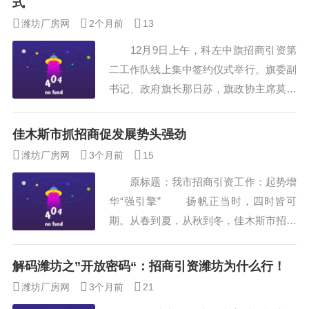
式
五规划分析报告 中商情报网讯：中
潍坊厂房网
2个月前
13
商产...
12月9日上午，科左中旗招商引资第
二工作队线上集中签约仪式举行。旗委副
书记、政府旗长那日苏，旗政协主席莫日
根巴特尔，旗政府副旗长刘乃波，旗政协
副主席杜惠文出席签约仪式。旗政协副主
佳木斯市抓招商促发展势头强劲
席齐广利主持签约仪式。广东固实农业投
潍坊厂房网
3个月前
15
资有限公司等5家企业负责人及旗政府
原标题：我市招商引资工作：起势增
办、经合中心、自然资源局等相关部门主
华“强引擎” 扬帆正当时，四时皆可
要负责同志参加签约仪式。 签约仪
期。从春到夏，从秋到冬，佳木斯市招商
式上，旗政府副旗长刘乃波介绍了科左中
引资的步伐从未停止。一个个项目签约落
旗旗情及招...
地、一次次合作之手紧握，让这座充满活
解码潍坊之”开放密码“：招商引资潍坊为什么行！
力的“东极之城”，更加生机无限。 一
潍坊厂房网
3个月前
21
季度佳木斯市以44.8%的增速实现“首季开