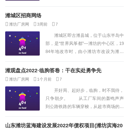
材料项目招商引资方案39十一、项目预期
经济效益规划目标39十二、项目建设进度
潍城区招商网络
规划40主要经济指标一览表40第四章建筑
潍坊厂房网
3周前
7
工程可行性分析45建筑工程投资一览表45
潍城区即古潍县城，位于山东半岛中
第五章项目选址方案47泓域咨询潍坊负极
部，是“世界风筝都”—潍坊的中心区，19
材料项目招商引资方案57第六章运营管理
84年地改市时，由小潍坊市改设为潍城
模式64第七章swot分析说明73第八章法...
区。1994年又以市中心白浪河为界，进行
了区划调整。东与奎文区、坊子区为邻，
潍观盘点2022·临朐答卷：干在实处勇争先
西北与寿光市、西南与昌乐县毗连，北与
潍坊厂房网
1个月前
7
寒亭区接壤全区总面积272平方公里，人
开好局、起好步，临朐，时不我待，
口36.8万，其中非农业人口22.5万人，辖
只争朝夕。 从工厂车间的轰鸣声声
6个街道办事处和2个管理区。 山东
到公路铁路的车辆穿梭，从超市商场的物
关于印发烟台黄渤海新区发展...
丰价稳到广袤田野的生机勃勃，从疫情之
下的蹒跚起步到逆势而上的策马奔腾……
山东潍坊蓝海建设发展2022年债权项目(潍坊滨海20