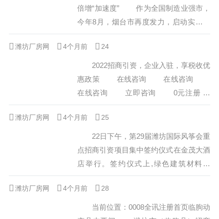
上游产业-生物医用材料发展现状...
倍增“加速度” 作为全国制造业强市，
今年8月，烟台市再度发力，启动实施企
业倍增计划，筛选了200家规模以上制造
潍坊厂房网
4个月前
24
业企业作为重点倍增培育企业，在倍增发
展、创新发展、链式发展、融合发展、绿
2022招商引资，企业入驻，享税收优
色发展等十个方面给予企业重点支持，不
惠政策 在线咨询 在线咨询
断提高产品附加值和市场占有率，实现企
在线咨询 立即咨询 0元注册
业内涵式倍增发展，推动全市先进制造业
协助申请总部政策，叠加享受高新补贴
潍坊厂房网
4个月前
再上新台阶。在启动实施倍增计划时，烟
25
以及上市奖励等优惠政策， 了解详
台...
情 欢迎贸易、服务、房地产、电商
22日下午，第29届潍坊国际风筝会重
等企业考察、入驻...
点招商引资项目集中签约仪式在金茂大酒
店举行。签约仪式上,绿色建筑材料项
目、新能源汽车组装及零配件制造基地项
潍坊厂房网
4个月前
28
目、奎文区“三王”片区开发项目等29个招
商引资项目集中签约，合同利用市外资金
当前位置：0008全讯注册首页临朐动
227.2亿元。 潍坊国际风筝会从1984